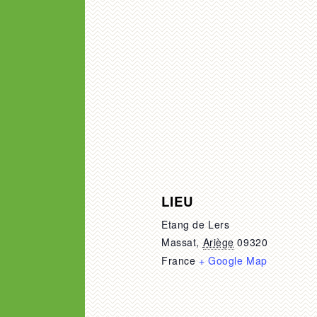
LIEU
Etang de Lers
Massat
,
Ariège
09320
France
+ Google Map