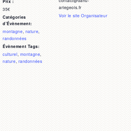
contact@dahu-
Prix :
ariegeois.fr
35€
Voir le site Organisateur
Catégories
d’Évènement:
montagne
,
nature
,
randonnées
Évènement Tags:
culturel
,
montagne
,
nature
,
randonnées