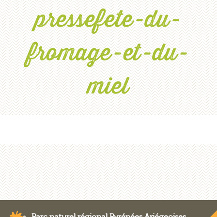
pressefete-du-
fromage-et-du-
miel
Parc naturel régional Pyrénées Ariégeoises