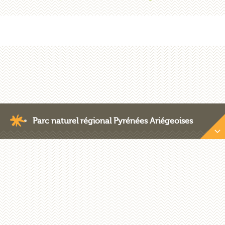
Parc naturel régional Pyrénées Ariégeoises
Nous contacter
Crédits photos
Plan du site
Mentions légales
Les marchés publics
Recrutement