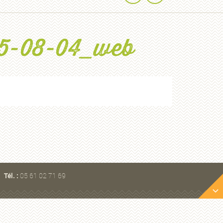
15-08-04_web
Tél. :
05 61 02 71 69
Les autres parcs de la Région
Occitanie, Pyrénées Méditerranée