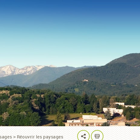
ysages
Réouvrir les paysages
>