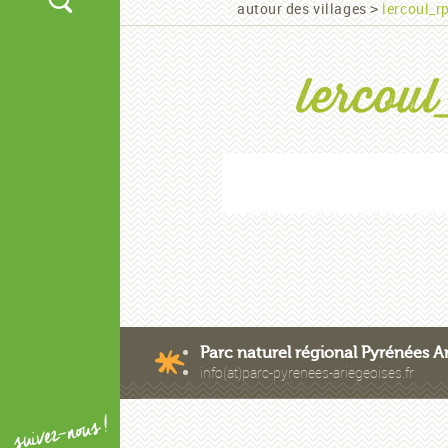
autour des villages
lercoul_
>
lercou
Parc naturel régional Pyrénées A
info(at)parc-pyrenees-ariegeoi
Plan d