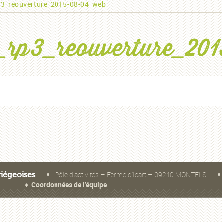
rp3_reouverture_2015-08-04_web
l_rp3_reouverture_20
Pôle d’activités – Ferme d’Icart – 09240 MONTELS
riégeoises
ses.fr ♦
Coordonnées de l’équipe
’accès
Partenaires