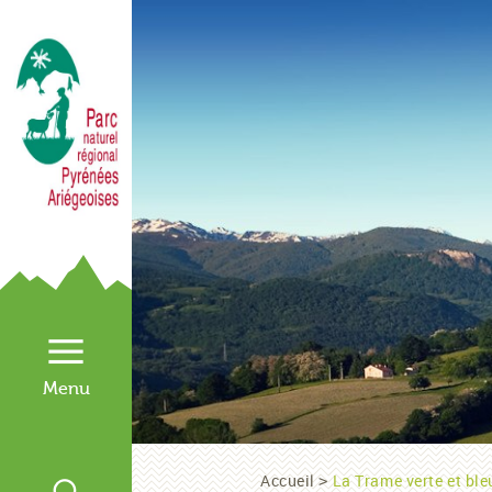
Accueil
La Trame verte et ble
>