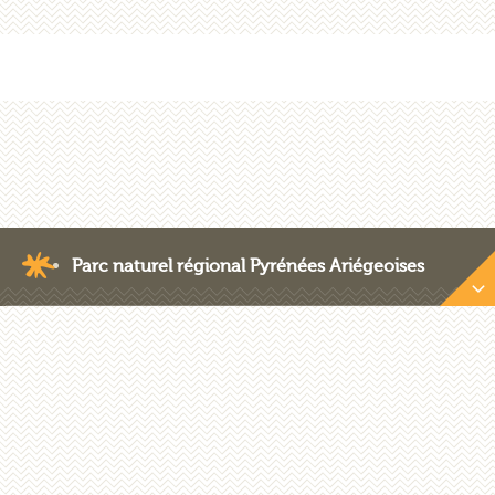
Parc naturel régional Pyrénées Ariégeoises
Nous contacter
Crédits photos
Plan du site
Mentions légales
Les marchés publics
Recrutement